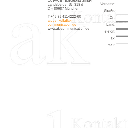
c/o FACET Barcelona GmbH
Vorname:
Landsberger Str. 318 d
D – 80687 München
Straße:
T +49 89 4114222-60
Ort:
a.duenkel[at]ak-
communication.de
Land:
www.ak-communication.de
Telefon:
Fax:
Email: